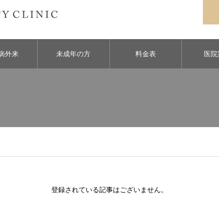
病外来
未成年の方
料金表
医院
登録されている記事はございません。